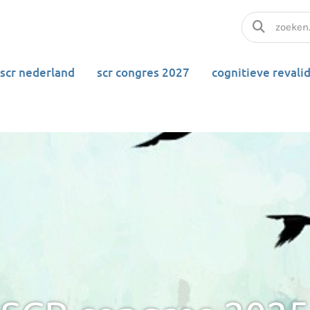
 scr nederland
scr congres 2027
cognitieve revali