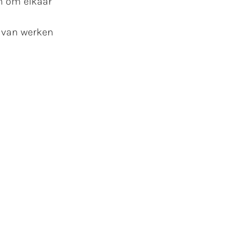
n om elkaar
r van werken